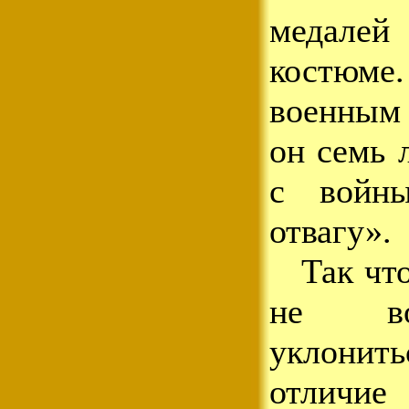
медале
костюме
военным
он семь 
с войн
отвагу».
Так что
не во
уклони
отличи