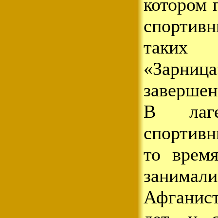
котором 
спортив
таких
«Зарница
завершен
В лаг
спортивн
то врем
заним
Афганис