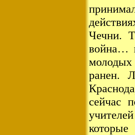
принимал
действи
Чечни. 
война… н
молод
ранен. 
Краснода
сейчас п
учител
которые