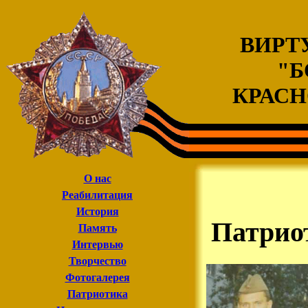
ВИРТ
"Б
КРАСН
О нас
Реaбилитация
История
Патрио
Память
Интервью
Творчество
Фотогалерея
Патриотика