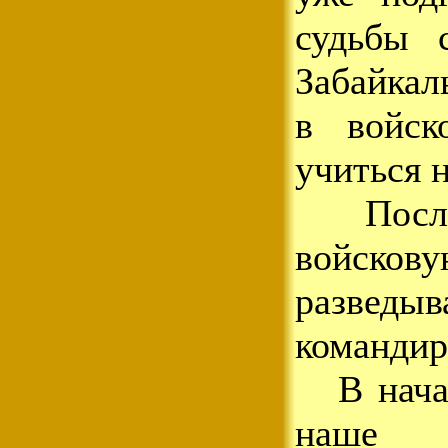
судьбы 
Забайкал
в войск
учиться 
После 
войсков
развед
командир
В начал
наше 