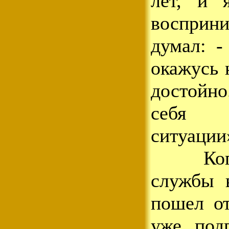
лет, и 
восприни
думал: -
окажусь 
достойно
себя 
ситуаци
Когда
службы 
пошел от
уже под