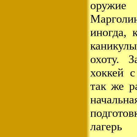
оружие
Маргол
иногда, 
канику
охоту. 
хоккей 
так же р
начал
подгото
лагерь