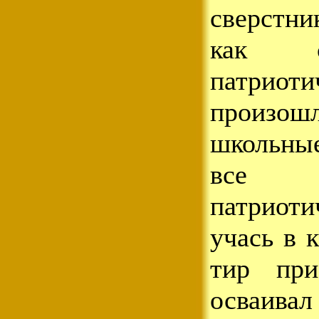
сверстни
как с
патриот
произошл
школьны
все «
патриот
учась в к
тир п
осваив