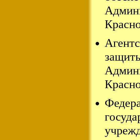
Админ
Красно
Агентс
защиты
Админ
Красно
Федер
госуда
учрежд