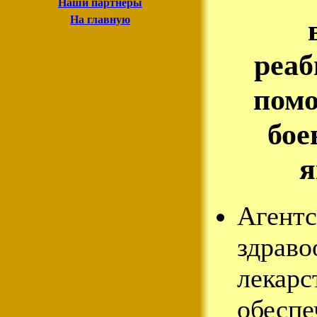
Наши партнеры
На главную
реа
пом
бое
я
Агентс
здраво
лекарс
обеспе