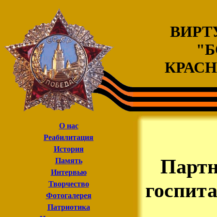
ВИРТ
"Б
КРАСН
О нас
Реaбилитация
История
Партн
Память
Интервью
госпита
Творчество
Фотогалерея
Патриотика