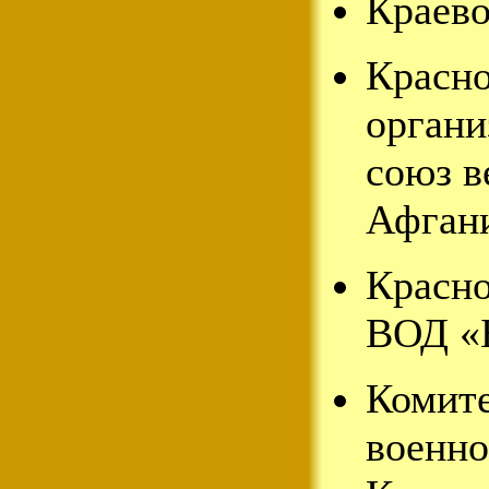
Краево
Красно
органи
союз в
Афгани
Красно
ВОД «Б
Комите
военн